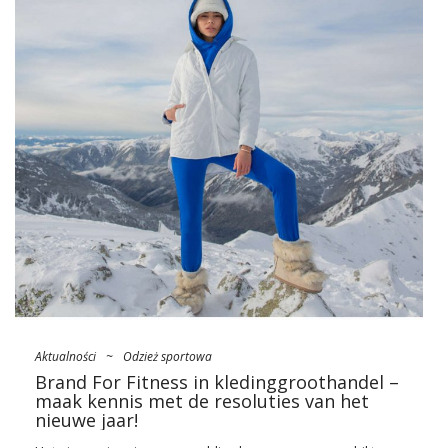
joggingbroeken, hoewel ze ook perfect passen bij jeans.
Ontdek de meest modieuze soorten dameshoodies die je in
een goede online groothandel vindt en gebruik de mode voor
trainingspakken!
Een sweaterrevolutie in
kledingkasten voor dames!
De periode van huisisolatie veroorzaakt door exacerbaties
van de pandemie opende de ogen van vrouwen voor wat het
belangrijkste is in de dagelijkse dresscode. Ze tellen
allereerst comfort …
Aktualności
~
Odzież sportowa
Brand For Fitness in kledinggroothandel –
maak kennis met de resoluties van het
nieuwe jaar!