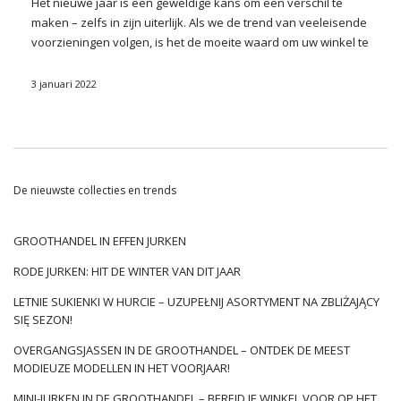
Het nieuwe jaar is een geweldige kans om een verschil te
maken – zelfs in zijn uiterlijk. Als we de trend van veeleisende
voorzieningen volgen, is het de moeite waard om uw
winkel
te
voorzien van een assortiment dat dichter bij de implementatie
komt. Wat gaat er goed uit? Wij bieden onder andere
3 januari 2022
sportieve kleding aan die niet alleen geschikt is voor
professionals op dit gebied, maar ook amateurs die net aan
hun avontuur beginnen met sporten. De ideale oplossing is
hier
Merk voor fitness
waarin je modieuze, comfortabele en
vooral functionele kleding vindt die langer in de garderobe
De nieuwste collecties en trends
van je klanten blijft zitten. Maak kennis met haar laatste
voorstellen!
GROOTHANDEL IN EFFEN JURKEN
Brand For Fitness bij Factoryprice.eu
RODE JURKEN: HIT DE WINTER VAN DIT JAAR
wholesale – waarom is het het
waard?
LETNIE SUKIENKI W HURCIE – UZUPEŁNIJ ASORTYMENT NA ZBLIŻAJĄCY
SIĘ SEZON!
Sportmerk voor fitness
Sinds 2008 is het gespecialiseerd in de
OVERGANGSJASSEN IN DE GROOTHANDEL – ONTDEK DE MEEST
productie van multifunctionele kleding voor actieve, sportieve
MODIEUZE MODELLEN IN HET VOORJAAR!
vrouwen.
Of uw klanten sport nu behandelen als springplank,
professioneel doen of
…
MINI-JURKEN IN DE GROOTHANDEL – BEREID JE WINKEL VOOR OP HET