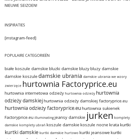
NIEUWE SEIZOEN!
INSPIRATIES
[instagram-feed]
POPULAIRE CATEGORIEËN
białe koszule damskie
bluzki damskie
bluzy
bluzy damskie
damskie ubrania
damskie koszule
damskie ubrania we wzory
hurtownia Factoryprice.eu
zwierzęce
hurtownia
hurtownia internetowa odzieży
hurtownia odzieży
odzieży damskiej
hurtownia odzieży damskiej factoryprice.eu
hurtownia odzieży factoryprice.eu
hurtownia sukienek
jurken
Factoryprice.eu
jeansy damskie
illuminating
komplety
koszule damskie
koszule nocne
krata
kurtki
damskie
komplety ubrań
kurtki damskie
kurtki jeansowe
kurtki
kurtki damskie hurtowo