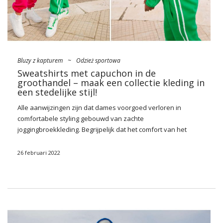
Bluzy z kapturem
~
Odzież sportowa
Sweatshirts met capuchon in de
groothandel – maak een collectie kleding in
een stedelijke stijl!
Alle aanwijzingen zijn dat dames voorgoed verloren in
comfortabele styling gebouwd van zachte
joggingbroekkleding. Begrijpelijk dat het comfort van het
dragen voor hen belangrijk is, in de eerste plaats, hoewel dit
helemaal niet betekent dat je een vrouwelijke look opgeeft!
26 februari 2022
Comfortabele trainingspakstyling beleeft daarom vandaag
een echte renaissance, dus zorg ervoor dat je het
aanbod
van je
winkel
aanpast aan de huidige trends. Begin met kopen
sweatshirts met capuchon in de
groothandel
die het
belangrijkste onderdeel zijn van coole stedelijke styling.
Bovendien combineren ze in
trendy
sets samen met