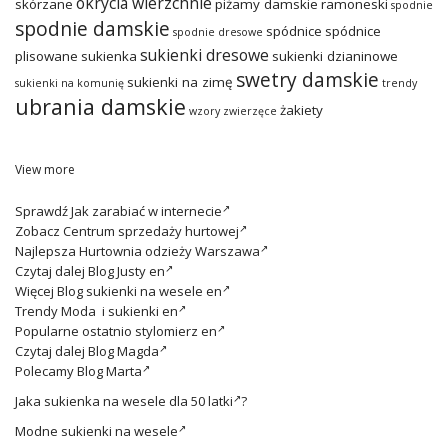
okrycia wierzchnie
skórzane
piżamy damskie
ramoneski
spodnie
spodnie damskie
spódnice
spódnice
spodnie dresowe
sukienki dresowe
plisowane
sukienka
sukienki dzianinowe
swetry damskie
sukienki na zimę
sukienki na komunię
trendy
ubrania damskie
żakiety
wzory zwierzęce
View more
Sprawdź
Jak zarabiać w internecie
Zobacz
Centrum sprzedaży hurtowej
Najlepsza
Hurtownia odzieży Warszawa
Czytaj dalej
Blog Justy en
Więcej
Blog sukienki na wesele en
Trendy
Moda i sukienki en
Popularne ostatnio
stylomierz en
Czytaj dalej
Blog Magda
Polecamy
Blog Marta
Jaka
sukienka na wesele dla 50 latki
?
Modne
sukienki na wesele