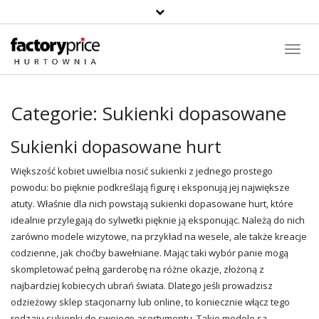
Toggl
Navig
Categorie:
Sukienki dopasowane
Sukienki dopasowane hurt
Większość kobiet uwielbia nosić sukienki z jednego prostego
powodu: bo pięknie podkreślają figurę i eksponują jej największe
atuty. Właśnie dla nich powstają sukienki dopasowane hurt, które
idealnie przylegają do sylwetki pięknie ją eksponując. Należą do nich
zarówno modele wizytowe, na przykład na wesele, ale także kreacje
codzienne, jak choćby bawełniane. Mając taki wybór panie mogą
skompletować pełną garderobę na różne okazje, złożoną z
najbardziej kobiecych ubrań świata. Dlatego jeśli prowadzisz
odzieżowy sklep stacjonarny lub online, to koniecznie włącz tego
rodzaju sukienki do swojego asortymentu. Takie modele są