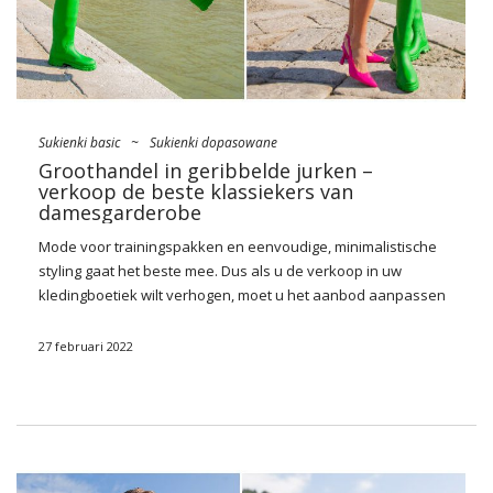
Sukienki basic
~
Sukienki dopasowane
Groothandel in geribbelde jurken –
verkoop de beste klassiekers van
damesgarderobe
Mode voor trainingspakken en eenvoudige, minimalistische
styling gaat het beste mee. Dus als u de verkoop in uw
kledingboetiek wilt verhogen, moet u het
aanbod
aanpassen
aan de heersende trends! Vandaag op onze blog willen we je
eraan herinneren hoe belangrijk ze zijn in het assortiment.
27 februari 2022
groothandel
geribbelde
jurken
. Dit zijn echte favorieten van
vrouwen, die met hen altijd een succesvolle styling kunnen
creëren voor elke gelegenheid. Ze combineren perfect
klassieke elegantie, vrouwelijke chic, comfort en
minimalistische basisstijl. Ze zijn meestal afgestemd op de
figuur, dus benadrukken ze het prachtig en halen er zelf de