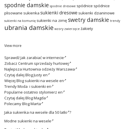
spodnie damskie
spódnice
spódnice
spodnie dresowe
sukienki dresowe
plisowane
sukienka
sukienki dzianinowe
swetry damskie
sukienki na zimę
sukienki na komunię
trendy
ubrania damskie
żakiety
wzory zwierzęce
View more
Sprawdź
Jak zarabiać w internecie
Zobacz
Centrum sprzedaży hurtowej
Najlepsza
Hurtownia odzieży Warszawa
Czytaj dalej
Blog Justy en
Więcej
Blog sukienki na wesele en
Trendy
Moda i sukienki en
Popularne ostatnio
stylomierz en
Czytaj dalej
Blog Magda
Polecamy
Blog Marta
Jaka
sukienka na wesele dla 50 latki
?
Modne
sukienki na wesele