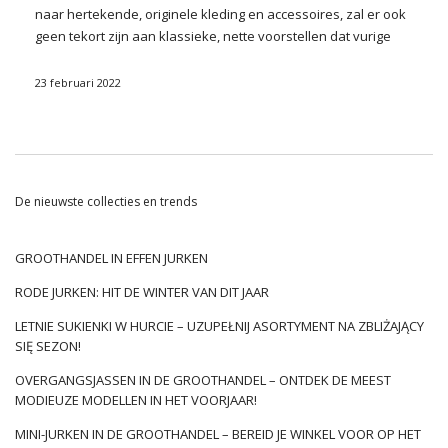
naar hertekende, originele kleding en accessoires, zal er ook
geen tekort zijn aan klassieke, nette voorstellen dat vurige
minimalisten zich niet zullen schamen. Vandaar dat de prijs
zowel mini met lovertjes zal zijn, modellen met hertekende,
23 februari 2022
buffy schouders en sensuele uitsparingen, en
bijpassende
basic jurken in de groothandel
. Ze zullen zich verdedigen in
elegante stijlen uit de categorie power dressing, in losse
streetwear-sets of uiteindelijk in voorstellen voor een avond
in de stad. Welke is het waard om aan je
aanbod
toe te
De nieuwste collecties en trends
voegen? We vragen!
Samenvatting van damestrends
GROOTHANDEL IN EFFEN JURKEN
voor het lente/zomer 2022 seizoen –
RODE JURKEN: HIT DE WINTER VAN DIT JAAR
bekijk!
LETNIE SUKIENKI W HURCIE – UZUPEŁNIJ ASORTYMENT NA ZBLIŻAJĄCY
Het komende seizoen in de mode zal ons verwennen met een
SIĘ SEZON!
volledig scala aan originele ideeën. De meest modieuze
OVERGANGSJASSEN IN DE GROOTHANDEL – ONTDEK DE MEEST
jurken
zullen daarom worden geschaald, oorspronkelijk
MODIEUZE MODELLEN IN HET VOORJAAR!
gesneden en wat meer badend is in sterke, sappige kleuren
en prints. Maar we zijn niet beperkt tot alleen …
MINI-JURKEN IN DE GROOTHANDEL – BEREID JE WINKEL VOOR OP HET