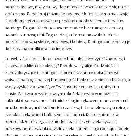
ponadczasowe, nigdy nie wyjdą z mody i zawsze znajdzie się na nie
ktoś chętny. Przybierają rozmaite fasony, z których każda ma swoją
charakterystyczną nazwę, na przykład obcisła
sukienka
tuba lub
bandage. Eleganckie dopasowane modele bez ramiączek noszą
natomiast nazwę etui. Tego rodzaju ubranie pozwala kobiecie
poczuć się pewną siebie, zmysłową i kobiecą. Dlatego panie noszą je
do pracy, na randki oraz na imprezy.
Jak wybrać sukienki dopasowane hurt, aby stworzyć różnorodną i
ciekawą dla klientek kolekcję? Przede wszystkim śledź bieżące
trendy
dotyczące tej kategorii, które nieustannie opisujemy we
wpisach na blogu naszej hurtowni. Jeśli będziesz z nimi na bieżąco, to
wtedy zyskasz pewność, że Twój asortyment jest aktualny i na
czasie. A co warto wybrać w tym roku? Na pewno w modzie są
sukienki dopasowane mini i midi z długim rękawem, marszczeniami
oraz kopertowym dekoltem. Na czasie są też modele w stylu retro, z
szerokimi rękawami i bufiastymi ramionami. Koniecznie miej w
ofercie także przylegające modele
basic
uszyte z elastycznej
prążkowanej mieszanki bawełny z elastanem. Tego rodzaju modele
idealnie dopasowują się do każdej sylwetki, pięknie podkreślając jej