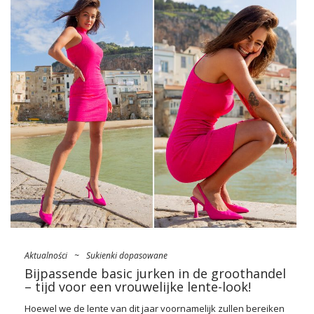
beste kwaliteiten uit. Bovendien passen ze in elke
omstandigheid en geven ze gemakkelijk de gewenste look
met specifieke additieven. Bekijk de beste voorbeelden van
modieuze geribbelde jurken die je in de groothandel vindt!
Overklokt minimalisme, of mode
voor strepen
Mode voor geribbelde kleding in de stijl van basic ontwikkelt
zich even bloeiend als trainingspaktrends. Dit …
Aktualności
~
Sukienki dopasowane
Bijpassende basic jurken in de groothandel
– tijd voor een vrouwelijke lente-look!
Hoewel we de lente van dit jaar voornamelijk zullen bereiken