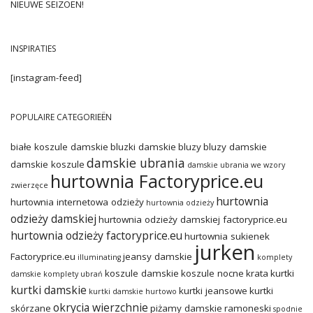
NIEUWE SEIZOEN!
INSPIRATIES
[instagram-feed]
POPULAIRE CATEGORIEËN
białe koszule damskie
bluzki damskie
bluzy
bluzy damskie
damskie ubrania
damskie koszule
damskie ubrania we wzory
hurtownia Factoryprice.eu
zwierzęce
hurtownia
hurtownia internetowa odzieży
hurtownia odzieży
odzieży damskiej
hurtownia odzieży damskiej factoryprice.eu
hurtownia odzieży factoryprice.eu
hurtownia sukienek
jurken
Factoryprice.eu
jeansy damskie
illuminating
komplety
koszule damskie
koszule nocne
krata
kurtki
damskie
komplety ubrań
kurtki damskie
kurtki jeansowe
kurtki
kurtki damskie hurtowo
okrycia wierzchnie
skórzane
piżamy damskie
ramoneski
spodnie