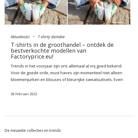
Aktualności
~
T-shirty damskie
T-shirts in de groothandel – ontdek de
bestverkochte modellen van
Factoryprice.eu!
Trends in het voorjaar zijn ons allemaal al vrij goed bekend.
Voor de goede
orde
, must haves zijn momenteel niet alleen
bloemenjurken en blouses of kleurrijke sweatsuitsets. Even
modieus zullen ook klassieke, onsterfelijke voorstellen zijn –
blazers,
jeans
of, ten slotte, en
T-shirts in de
groothandel
.
28 februari 2022
Best verkopende modellen zullen lijken op de zorgeloze jaren
van de kindertijd, een compromisloze aanvulling op elegante
styling en creëren een stabiele basis onder outfits. Bekijk
welke je kunt vinden op
Factoryprice.eu
!
De nieuwste collecties en trends
Mode voor de lente 2022 – een