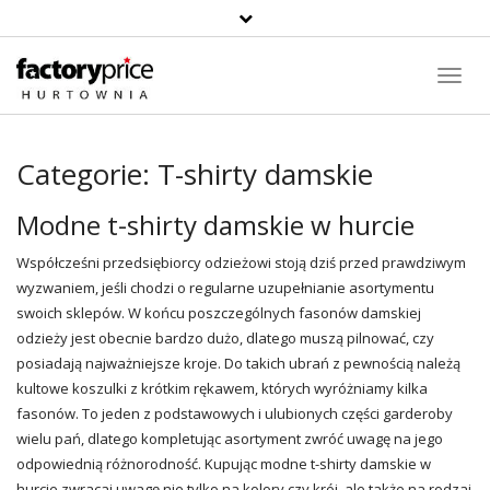
Toggl
Navig
Categorie:
T-shirty damskie
Modne t-shirty damskie w hurcie
Współcześni przedsiębiorcy odzieżowi stoją dziś przed prawdziwym
wyzwaniem, jeśli chodzi o regularne uzupełnianie asortymentu
swoich sklepów. W końcu poszczególnych fasonów damskiej
odzieży jest obecnie bardzo dużo, dlatego muszą pilnować, czy
posiadają najważniejsze kroje. Do takich ubrań z pewnością należą
kultowe koszulki z krótkim rękawem, których wyróżniamy kilka
fasonów. To jeden z podstawowych i ulubionych części garderoby
wielu pań, dlatego kompletując asortyment zwróć uwagę na jego
odpowiednią różnorodność. Kupując modne t-shirty damskie w
hurcie zwracaj uwagę nie tylko na kolory czy krój, ale także na rodzaj