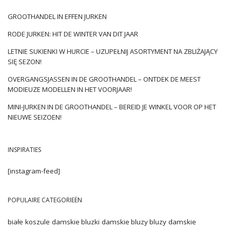
korte samenvatting van trends
GROOTHANDEL IN EFFEN JURKEN
Met de komst van het nieuwe seizoen komen er ook nieuwe
trends aan. Deze keer zullen we, naast de toch al bekende
RODE JURKEN: HIT DE WINTER VAN DIT JAAR
klassiekers, ook streven naar moderne oplossingen. Wat is er
LETNIE SUKIENKI W HURCIE – UZUPEŁNIJ ASORTYMENT NA ZBLIŻAJĄCY
voor de prijs? Gekke, kleurrijke kleding, originele snitten en
SIĘ SEZON!
sieradenaccessoires, die doen denken aan de kitsch van de
jaren 2000. Het is niet verwonderlijk dat enkele van de …
OVERGANGSJASSEN IN DE GROOTHANDEL – ONTDEK DE MEEST
MODIEUZE MODELLEN IN HET VOORJAAR!
MINI-JURKEN IN DE GROOTHANDEL – BEREID JE WINKEL VOOR OP HET
NIEUWE SEIZOEN!
INSPIRATIES
[instagram-feed]
POPULAIRE CATEGORIEËN
białe koszule damskie
bluzki damskie
bluzy
bluzy damskie