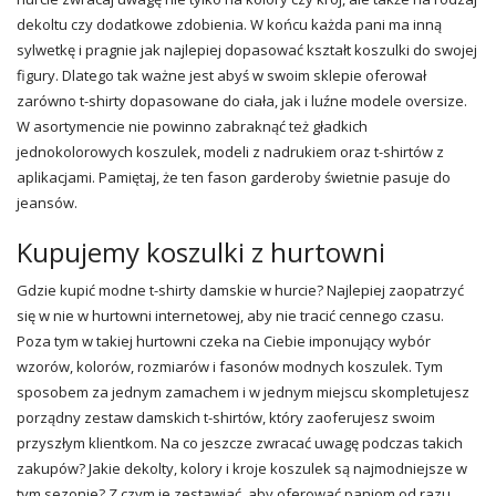
dekoltu czy dodatkowe zdobienia. W końcu każda pani ma inną
sylwetkę i pragnie jak najlepiej dopasować kształt koszulki do swojej
figury. Dlatego tak ważne jest abyś w swoim sklepie oferował
zarówno t-shirty dopasowane do ciała, jak i luźne modele
oversize
.
W asortymencie nie powinno zabraknąć też gładkich
jednokolorowych koszulek, modeli z nadrukiem oraz t-shirtów z
aplikacjami. Pamiętaj, że ten fason garderoby świetnie pasuje do
jeansów.
Kupujemy koszulki z hurtowni
Gdzie kupić modne t-shirty damskie w hurcie? Najlepiej zaopatrzyć
się w nie w hurtowni internetowej, aby nie tracić cennego czasu.
Poza tym w takiej hurtowni czeka na Ciebie imponujący wybór
wzorów, kolorów, rozmiarów i fasonów modnych koszulek. Tym
sposobem za jednym zamachem i w jednym miejscu skompletujesz
porządny zestaw damskich t-shirtów, który zaoferujesz swoim
przyszłym klientkom. Na co jeszcze zwracać uwagę podczas takich
zakupów? Jakie dekolty, kolory i kroje koszulek są najmodniejsze w
tym sezonie? Z czym je zestawiać, aby oferować paniom od razu