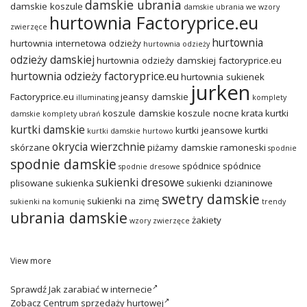
damskie ubrania
damskie koszule
damskie ubrania we wzory
hurtownia Factoryprice.eu
zwierzęce
hurtownia
hurtownia internetowa odzieży
hurtownia odzieży
odzieży damskiej
hurtownia odzieży damskiej factoryprice.eu
hurtownia odzieży factoryprice.eu
hurtownia sukienek
jurken
Factoryprice.eu
jeansy damskie
illuminating
komplety
koszule damskie
koszule nocne
krata
kurtki
damskie
komplety ubrań
kurtki damskie
kurtki jeansowe
kurtki
kurtki damskie hurtowo
okrycia wierzchnie
skórzane
piżamy damskie
ramoneski
spodnie
spodnie damskie
spódnice
spódnice
spodnie dresowe
sukienki dresowe
plisowane
sukienka
sukienki dzianinowe
swetry damskie
sukienki na zimę
sukienki na komunię
trendy
ubrania damskie
żakiety
wzory zwierzęce
View more
Sprawdź
Jak zarabiać w internecie
Zobacz
Centrum sprzedaży hurtowej