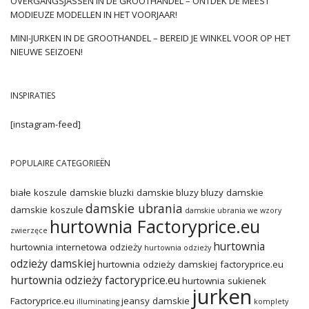
OVERGANGSJASSEN IN DE GROOTHANDEL – ONTDEK DE MEEST
MODIEUZE MODELLEN IN HET VOORJAAR!
MINI-JURKEN IN DE GROOTHANDEL – BEREID JE WINKEL VOOR OP HET
NIEUWE SEIZOEN!
INSPIRATIES
[instagram-feed]
POPULAIRE CATEGORIEËN
białe koszule damskie
bluzki damskie
bluzy
bluzy damskie
damskie ubrania
damskie koszule
damskie ubrania we wzory
hurtownia Factoryprice.eu
zwierzęce
hurtownia
hurtownia internetowa odzieży
hurtownia odzieży
odzieży damskiej
hurtownia odzieży damskiej factoryprice.eu
hurtownia odzieży factoryprice.eu
hurtownia sukienek
jurken
Factoryprice.eu
jeansy damskie
illuminating
komplety