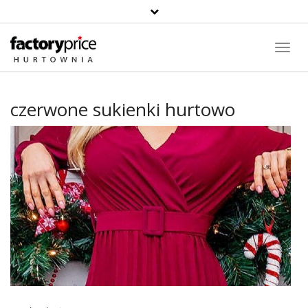
Toggl
Navig
czerwone sukienki hurtowo