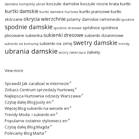
koszule damskie
koszule nocne
krata
kurtki
damskie
komplety ubrań
kurtki damskie
kurtki jeansowe
kurtki
kurtki damskie hurtowo
okrycia wierzchnie
skórzane
piżamy damskie
ramoneski
spodnie
spodnie damskie
spódnice
spódnice
spodnie dresowe
sukienki dresowe
plisowane
sukienka
sukienki dzianinowe
swetry damskie
sukienki na zimę
sukienki na komunię
trendy
ubrania damskie
żakiety
wzory zwierzęce
View more
Sprawdź
Jak zarabiać w internecie
Zobacz
Centrum sprzedaży hurtowej
Najlepsza
Hurtownia odzieży Warszawa
Czytaj dalej
Blog Justy en
Więcej
Blog sukienki na wesele en
Trendy
Moda i sukienki en
Popularne ostatnio
stylomierz en
Czytaj dalej
Blog Magda
Polecamy
Blog Marta