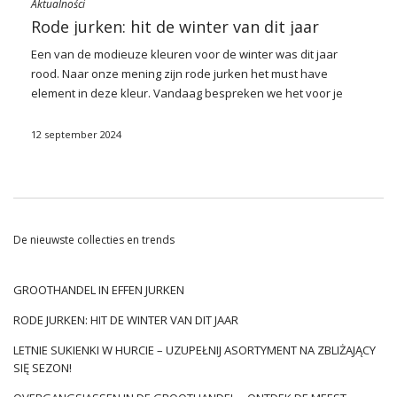
Aktualności
Rode jurken: hit de winter van dit jaar
Een van de modieuze kleuren voor de winter was dit jaar
rood. Naar onze mening zijn rode
jurken
het must have
element in deze kleur. Vandaag bespreken we het voor je
interessante modellen — compatibel met de canons van
klassiekers en passend in de nieuwste modetrends.
Rode
12 september 2024
jurken
Ze hebben een buitengewone kracht – ze zijn een zeer
sterk element van elke styling. Ze laten de sets er extreem
vrouwelijk uitzien. Intense kleur vestigt de aandacht op
zichzelf en maakt de set expressief.
Rode jurken
past in
verschillende kledingstijlen. Gecombineerd met jassen of
De nieuwste collecties en trends
leren jassen passen ze bij de rockstijl, gecombineerd met
kleding in erwten voor vintage stijl, en met garderobe-
elementen gestreept naar de stijl van de zeeman. Klassieke
GROOTHANDEL IN EFFEN JURKEN
jurken Dragen met gouden sieraden en veel accessoires
RODE JURKEN: HIT DE WINTER VAN DIT JAAR
passen in glamourstyling en trainingspakmodellen in
sportstijl. Het maakt niet uit welke stijl, lichaamsbouw of
LETNIE SUKIENKI W HURCIE – UZUPEŁNIJ ASORTYMENT NA ZBLIŻAJĄCY
schoonheid je hebt —
rode jurken
ze zullen bij …
SIĘ SEZON!