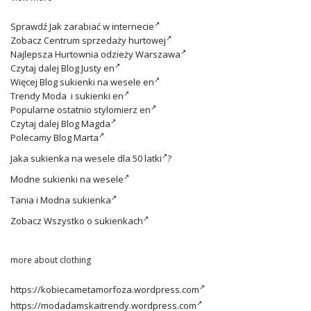
Sprawdź
Jak zarabiać w internecie
Zobacz
Centrum sprzedaży hurtowej
Najlepsza
Hurtownia odzieży Warszawa
Czytaj dalej
Blog Justy en
Więcej
Blog sukienki na wesele en
Trendy
Moda i sukienki en
Popularne ostatnio
stylomierz en
Czytaj dalej
Blog Magda
Polecamy
Blog Marta
Jaka
sukienka na wesele dla 50 latki
?
Modne
sukienki na wesele
Tania i
Modna sukienka
Zobacz
Wszystko o sukienkach
more about clothing
https://kobiecametamorfoza.wordpress.com
https://modadamskaitrendy.wordpress.com