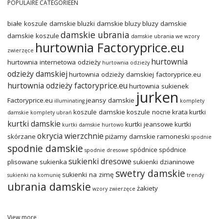
POPULAIRE CATEGORIEËN
białe koszule damskie
bluzki damskie
bluzy
bluzy damskie
damskie ubrania
damskie koszule
damskie ubrania we wzory
hurtownia Factoryprice.eu
zwierzęce
hurtownia
hurtownia internetowa odzieży
hurtownia odzieży
odzieży damskiej
hurtownia odzieży damskiej factoryprice.eu
hurtownia odzieży factoryprice.eu
hurtownia sukienek
jurken
Factoryprice.eu
jeansy damskie
illuminating
komplety
koszule damskie
koszule nocne
krata
kurtki
damskie
komplety ubrań
kurtki damskie
kurtki jeansowe
kurtki
kurtki damskie hurtowo
okrycia wierzchnie
skórzane
piżamy damskie
ramoneski
spodnie
spodnie damskie
spódnice
spódnice
spodnie dresowe
sukienki dresowe
plisowane
sukienka
sukienki dzianinowe
swetry damskie
sukienki na zimę
sukienki na komunię
trendy
ubrania damskie
żakiety
wzory zwierzęce
View more