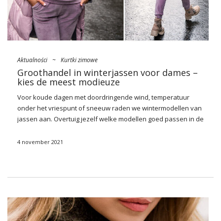
Aktualności
~
Kurtki zimowe
Groothandel in winterjassen voor dames –
kies de meest modieuze
Voor koude dagen met doordringende wind, temperatuur
onder het vriespunt of sneeuw raden we wintermodellen van
jassen aan. Overtuig jezelf welke modellen goed passen in de
huidige trends in damesmode. Maak kennis met het
aanbod
van onze
groothandel
in Factoryprice.eu en koop in uw
winkel
4 november 2021
modieuze winterjassen voor dames
.
De meest modieuze trends van
groothandels
Welke winterjassen voor dames zijn het meest in de mode?
Laten we beginnen met de snede. De meest populaire is
zonder twijfel de midi-snit die het midden van de dij bereikt –