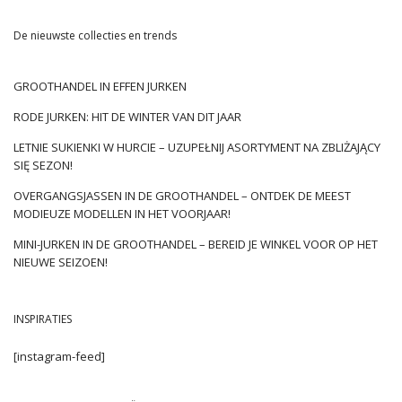
van een vrouw, ongeacht het seizoen. De kleur van kaki is
ingetogen, maar niet zo voor de hand liggend als klassieke
De nieuwste collecties en trends
tinten zoals zwart, granaatappel of wit. Een interessante tint
past goed bij verschillende kleuren en past bij de meeste
styling. Kaki jassen zijn vaak versierd met een militair
GROOTHANDEL IN EFFEN JURKEN
camouflagepatroon. Het is ook vermeldenswaard dat de
RODE JURKEN: HIT DE WINTER VAN DIT JAAR
afgelopen jaren modellen van bovenkleding die verwijzen
naar de militaire stijl erg in de mode zijn geworden. Een hot hit
LETNIE SUKIENKI W HURCIE – UZUPEŁNIJ ASORTYMENT NA ZBLIŻAJĄCY
zijn bomberjacks, parken of leren modellen. Welke kaki
SIĘ SEZON!
damesjassen doen het goed …
OVERGANGSJASSEN IN DE GROOTHANDEL – ONTDEK DE MEEST
MODIEUZE MODELLEN IN HET VOORJAAR!
MINI-JURKEN IN DE GROOTHANDEL – BEREID JE WINKEL VOOR OP HET
NIEUWE SEIZOEN!
INSPIRATIES
[instagram-feed]