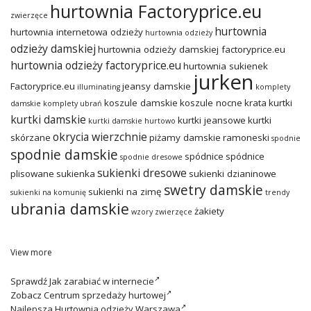
hurtownia Factoryprice.eu
zwierzęce
hurtownia
hurtownia internetowa odzieży
hurtownia odzieży
odzieży damskiej
hurtownia odzieży damskiej factoryprice.eu
hurtownia odzieży factoryprice.eu
hurtownia sukienek
jurken
Factoryprice.eu
jeansy damskie
illuminating
komplety
koszule damskie
koszule nocne
krata
kurtki
damskie
komplety ubrań
kurtki damskie
kurtki jeansowe
kurtki
kurtki damskie hurtowo
okrycia wierzchnie
skórzane
piżamy damskie
ramoneski
spodnie
spodnie damskie
spódnice
spódnice
spodnie dresowe
sukienki dresowe
plisowane
sukienka
sukienki dzianinowe
swetry damskie
sukienki na zimę
sukienki na komunię
trendy
ubrania damskie
żakiety
wzory zwierzęce
View more
Sprawdź
Jak zarabiać w internecie
Zobacz
Centrum sprzedaży hurtowej
Najlepsza
Hurtownia odzieży Warszawa