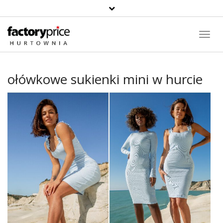
Toggl
Navig
ołówkowe sukienki mini w hurcie