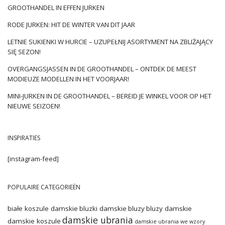
GROOTHANDEL IN EFFEN JURKEN
Tijd om officieel te beginnen met het aftellen naar de lente! En
RODE JURKEN: HIT DE WINTER VAN DIT JAAR
bij uitbreiding – rust uw
winkel
uit met de meest modieuze
goedkope mini-jurken groothandel
. Wat? Introductie van een
LETNIE SUKIENKI W HURCIE – UZUPEŁNIJ ASORTYMENT NA ZBLIŻAJĄCY
uitgebreide gids voor bestverkochte modellen.
SIĘ SEZON!
Geweldige comeback: buffers
OVERGANGSJASSEN IN DE GROOTHANDEL – ONTDEK DE MEEST
MODIEUZE MODELLEN IN HET VOORJAAR!
Dit is geen verrassing meer, maar het is de moeite waard
eraan te herinneren – de „wolkachtige” mouwen zullen dit
MINI-JURKEN IN DE GROOTHANDEL – BEREID JE WINKEL VOOR OP HET
seizoen bijna alle modeshows veroveren. Vooral in
NIEUWE SEIZOEN!
combinatie met delicate, gecoate
jurken
en die van een
tentsnit. Meestal …
INSPIRATIES
[instagram-feed]
POPULAIRE CATEGORIEËN
białe koszule damskie
bluzki damskie
bluzy
bluzy damskie
damskie ubrania
damskie koszule
damskie ubrania we wzory