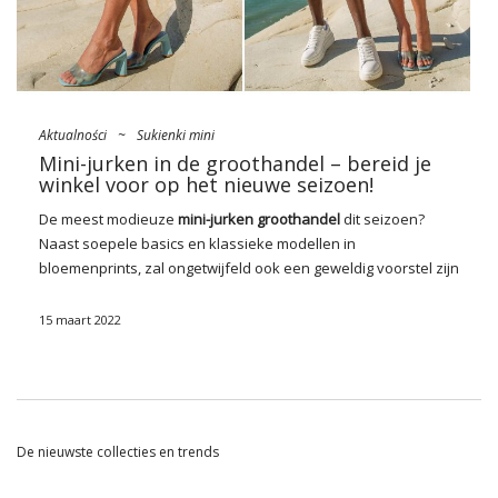
Aktualności
~
Sukienki mini
Mini-jurken in de groothandel – bereid je
winkel voor op het nieuwe seizoen!
De meest modieuze
mini-jurken
groothandel
dit seizoen?
Naast soepele basics en klassieke modellen in
bloemenprints, zal ongetwijfeld ook een geweldig voorstel zijn
die met sculpturale details, aangevuld met mooie uitsparingen
en decoraties in de geest van het Italiaanse maximalisme. Er
15 maart 2022
zal dus een flits van pailletten, contrasterende metalen
draden en glinsterende straspnaden zijn. Kijk welke het
waard zijn om in te slaan!
Welke mini-jurken in de
De nieuwste collecties en trends
groothandel in het voorjaar moeten
we kiezen? Zie!