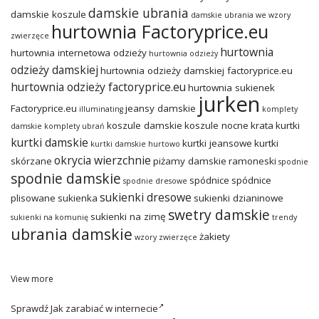
damskie ubrania
damskie koszule
damskie ubrania we wzory
hurtownia Factoryprice.eu
zwierzęce
hurtownia
hurtownia internetowa odzieży
hurtownia odzieży
odzieży damskiej
hurtownia odzieży damskiej factoryprice.eu
hurtownia odzieży factoryprice.eu
hurtownia sukienek
jurken
Factoryprice.eu
jeansy damskie
illuminating
komplety
koszule damskie
koszule nocne
krata
kurtki
damskie
komplety ubrań
kurtki damskie
kurtki jeansowe
kurtki
kurtki damskie hurtowo
okrycia wierzchnie
skórzane
piżamy damskie
ramoneski
spodnie
spodnie damskie
spódnice
spódnice
spodnie dresowe
sukienki dresowe
plisowane
sukienka
sukienki dzianinowe
swetry damskie
sukienki na zimę
sukienki na komunię
trendy
ubrania damskie
żakiety
wzory zwierzęce
View more
Sprawdź
Jak zarabiać w internecie