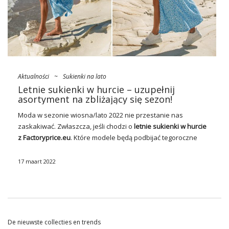
Aktualności
~
Sukienki na lato
Letnie sukienki w hurcie – uzupełnij
asortyment na zbliżający się sezon!
Moda w sezonie wiosna/lato 2022 nie przestanie nas
zaskakiwać. Zwłaszcza, jeśli chodzi o
letnie sukienki w hurcie
z
Factoryprice.eu
. Które modele będą podbijać tegoroczne
trendy
? Bez wątpienia nie zabraknie wśród nich basicowych
propozycji, ekstrawaganckich biżuteryjnych mini na wieczory
17 maart 2022
przy orzeźwiających drinkach czy vintage’owych dobrze
skrojonych szmizjerek i tzw. naked dresses. Pełna lista
bestsellerów poniżej – zobacz!
Sezon wiosna/lato 2022 –
De nieuwste collecties en trends
najważniejsze trendy