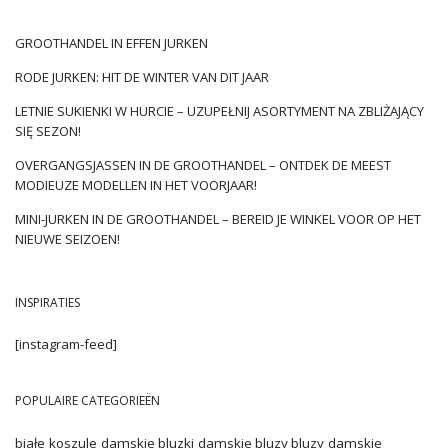
Nie od dziś wiadomo, że sezon wiosenno-letni należy w
GROOTHANDEL IN EFFEN JURKEN
modzie do sukienek. I to nie byle jakich – w tym roku w cenie
jest oryginalność i przykuwające oko detale. Stawiać więc
RODE JURKEN: HIT DE WINTER VAN DIT JAAR
warto na takie
letnie sukienki w hurcie online
, które pozwolą
LETNIE SUKIENKI W HURCIE – UZUPEŁNIJ ASORTYMENT NA ZBLIŻAJĄCY
nieco puścić wodze fantazji i zaszaleć. Nic dziwnego zatem, że
SIĘ SEZON!
jednymi z modniejszych propozycji są te połyskujące od
wszytych fantazyjnie koralików, metalicznych nici i cekinowych
OVERGANGSJASSEN IN DE GROOTHANDEL – ONTDEK DE MEEST
MODIEUZE MODELLEN IN HET VOORJAAR!
ozdób. A co powiecie na transparentne modele z kwiatowymi
pąkami? One również świetnie uzupełnią kolekcję na
MINI-JURKEN IN DE GROOTHANDEL – BEREID JE WINKEL VOOR OP HET
zbliżające się miesiące – …
NIEUWE SEIZOEN!
INSPIRATIES
[instagram-feed]
POPULAIRE CATEGORIEËN
białe koszule damskie
bluzki damskie
bluzy
bluzy damskie