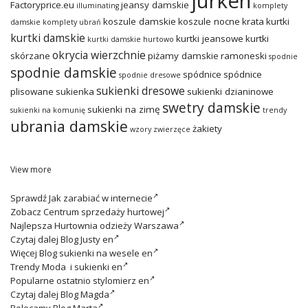
jurken
Factoryprice.eu
jeansy damskie
illuminating
komplety
koszule damskie
koszule nocne
krata
kurtki
damskie
komplety ubrań
kurtki damskie
kurtki jeansowe
kurtki
kurtki damskie hurtowo
okrycia wierzchnie
skórzane
piżamy damskie
ramoneski
spodnie
spodnie damskie
spódnice
spódnice
spodnie dresowe
sukienki dresowe
plisowane
sukienka
sukienki dzianinowe
swetry damskie
sukienki na zimę
sukienki na komunię
trendy
ubrania damskie
żakiety
wzory zwierzęce
View more
Sprawdź
Jak zarabiać w internecie
Zobacz
Centrum sprzedaży hurtowej
Najlepsza
Hurtownia odzieży Warszawa
Czytaj dalej
Blog Justy en
Więcej
Blog sukienki na wesele en
Trendy
Moda i sukienki en
Popularne ostatnio
stylomierz en
Czytaj dalej
Blog Magda