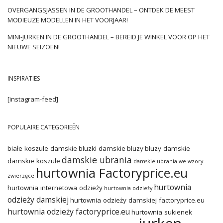
decoratie kan erg dicht zijn of kleding versieren met behoud
OVERGANGSJASSEN IN DE GROOTHANDEL – ONTDEK DE MEEST
van grote afstand …
MODIEUZE MODELLEN IN HET VOORJAAR!
MINI-JURKEN IN DE GROOTHANDEL – BEREID JE WINKEL VOOR OP HET
NIEUWE SEIZOEN!
INSPIRATIES
[instagram-feed]
POPULAIRE CATEGORIEËN
białe koszule damskie
bluzki damskie
bluzy
bluzy damskie
damskie ubrania
damskie koszule
damskie ubrania we wzory
hurtownia Factoryprice.eu
zwierzęce
hurtownia
hurtownia internetowa odzieży
hurtownia odzieży
odzieży damskiej
hurtownia odzieży damskiej factoryprice.eu
hurtownia odzieży factoryprice.eu
hurtownia sukienek