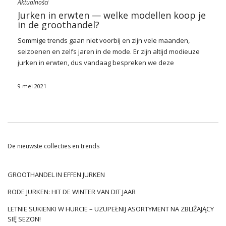
Aktualności
Jurken in erwten — welke modellen koop je
in de groothandel?
Sommige trends gaan niet voorbij en zijn vele maanden,
seizoenen en zelfs jaren in de mode. Er zijn altijd modieuze
jurken
in erwten, dus vandaag bespreken we deze
uitstekende kleding, die de moeite waard is om in
groothandelshoeveelheden te kopen. Check out!
9 mei 2021
Erwten, stippen en stippen
Kleding in erwten, stippen en erwten is populair sinds de
jaren zestig. Echter, altijd de meest populaire waren jurken in
erwten – subtiel, vrouwelijk en vol chic. Meestal werden jurken
De nieuwste collecties en trends
met deze decoratie zo gemaakt dat ze licht en luchtig waren.
Daarom zijn ze gemaakt van materialen zoals viscose of
meerdere lagen doorschijnende materialen. Lichtheid werd
GROOTHANDEL IN EFFEN JURKEN
ook geprobeerd ornamenten toe te voegen zoals ruches of
RODE JURKEN: HIT DE WINTER VAN DIT JAAR
buffetten. Modellen waren meestal wijd uitlopend. Vandaag
de dag blijven deze trends van toepassing. Wat het patroon
LETNIE SUKIENKI W HURCIE – UZUPEŁNIJ ASORTYMENT NA ZBLIŻAJĄCY
betreft, het kunnen zowel kleine stippen als grote erwten zijn,
SIĘ SEZON!